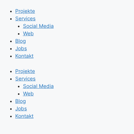
Zum
Inhalt
Projekte
springen
Services
Social Media
Web
Blog
Jobs
Kontakt
Projekte
Services
Social Media
Web
Blog
Jobs
Kontakt