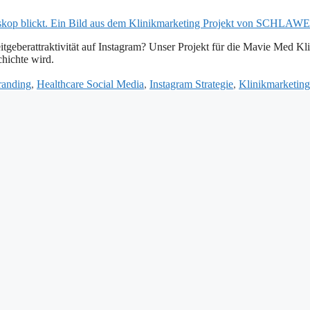
geberattraktivität auf Instagram? Unser Projekt für die Mavie Med Kl
chichte wird.
randing
,
Healthcare Social Media
,
Instagram Strategie
,
Klinikmarketing